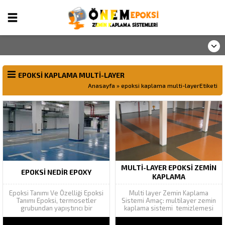
EPOKSI KAPLAMA MULTI-LAYER
Anasayfa
»
epoksi kaplama multi-layerEtiketi
MULTI-LAYER EPOKSI ZEMIN
EPOKSI NEDIR EPOXY
KAPLAMA
Epoksi Tanımı Ve Özelliği Epoksi
Multi layer Zemin Kaplama
Tanımı Epoksi, termosetler
Sistemi Amaç: multilayer zemin
grubundan yapıştırıcı bir
kaplama sistemi temizlemesi
kimyasal reçinedir. Suya, aside
kolay toz tutmayan genellikle
ve alkaliye direnci çok iyidir,
agır trafige maruz kalan