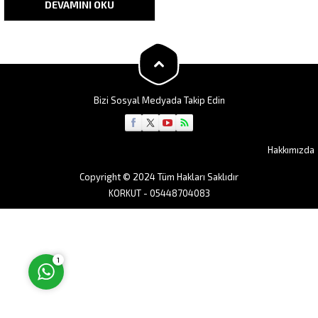
DEVAMINI OKU
tercih edilen epoksi zemin
kaplama sistemi dir. Epoksi
multilayer kaplama
Bizi Sosyal Medyada Takip Edin
Müşteri Temsilcisi
Hakkımızda
Copyright © 2024 Tüm Hakları Saklıdır
KORKUT - 05448704083
Cevap Yaz
1