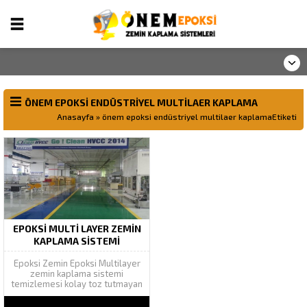
ÖNEM EPOKSI ENDÜSTRIYEL MULTILAER KAPLAMA
Anasayfa
»
önem epoksi endüstriyel multilaer kaplamaEtiketi
EPOKSİ MULTİ LAYER ZEMİN
KAPLAMA SİSTEMİ
Epoksi Zemin Epoksi Multilayer
zemin kaplama sistemi
temizlemesi kolay toz tutmayan
genellikle agır trafiğe maruz
kalan endüstriyel zemin lerde